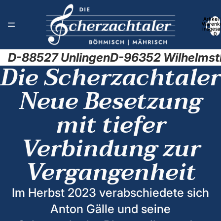
Artikel
Warenk
insgesa
0
D-88527 Unlingen
D-96352 Wilhelmst
Die Scherzachtaler
Neue Besetzung
mit tiefer
Verbindung zur
Vergangenheit
Im Herbst 2023 verabschiedete sich
Anton Gälle und seine