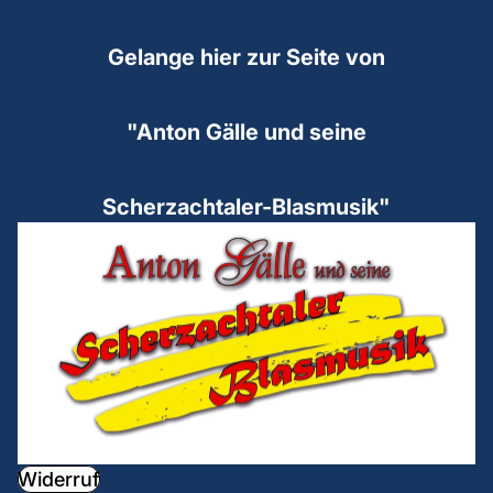
Gelange hier zur Seite von
"Anton Gälle und seine
Scherzachtaler-Blasmusik"
tenschutzerklärung
derrufsrecht
GB
ntaktinformationen
Widerruf
pressum